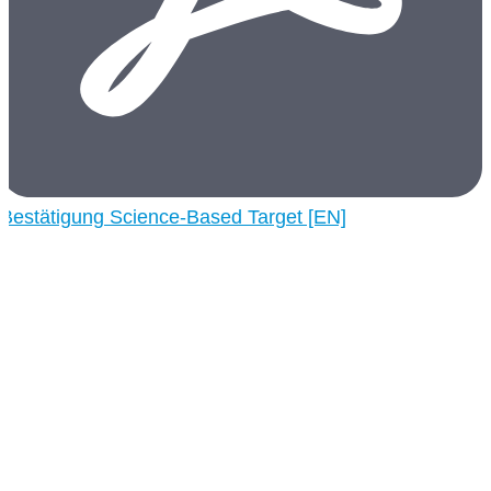
Bestätigung Science-Based Target [EN]
CORDENKA und die Umwelt
Nachhaltigkeit
Ökologische Nachhaltigkeit bei CORDENKA:
verantwortungsvolle Produktion, biobasierte
Materialien, nachhaltige Innovationen.